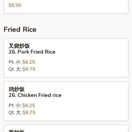
2)
$9.50
25a.
Seafood
Soup
Fried Rice
叉
叉烧炒饭
烧
26. Pork Fried Rice
炒
Pt. 小:
$6.25
饭
Qt. 大:
$9.75
26.
Pork
Fried
鸡
鸡炒饭
Rice
炒
26. Chicken Fried rice
饭
Pt. 小:
$6.25
26.
Qt. 大:
$9.75
Chicken
Fried
rice
菜