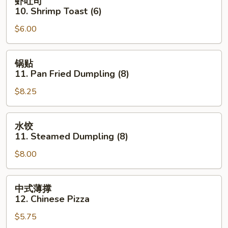
虾吐司
(10)
吐
10. Shrimp Toast (6)
司
$6.00
10.
Shrimp
Toast
锅
锅贴
(6)
贴
11. Pan Fried Dumpling (8)
11.
$8.25
Pan
Fried
Dumpling
水
水饺
(8)
饺
11. Steamed Dumpling (8)
11.
$8.00
Steamed
Dumpling
(8)
中
中式薄撑
式
12. Chinese Pizza
薄
$5.75
撑