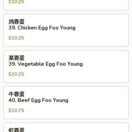
$10.25
蛋
39.
Pork
鸡
鸡蓉蛋
Egg
蓉
39. Chicken Egg Foo Young
Foo
蛋
Young
$10.25
39.
Chicken
Egg
菜
菜蓉蛋
Foo
蓉
39. Vegetable Egg Foo Young
Young
蛋
$10.25
39.
Vegetable
Egg
牛
牛蓉蛋
Foo
蓉
40. Beef Egg Foo Young
Young
蛋
$10.75
40.
Beef
Egg
虾
虾蓉蛋