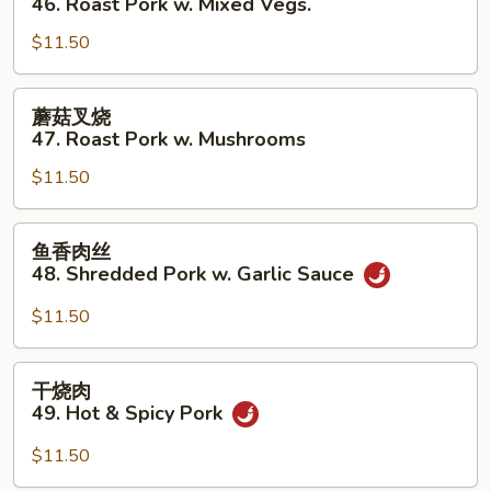
46. Roast Pork w. Mixed Vegs.
Broccoli
叉
$11.50
烧
46.
Roast
蘑
蘑菇叉烧
Pork
菇
47. Roast Pork w. Mushrooms
w.
叉
Mixed
$11.50
烧
Vegs.
47.
Roast
鱼
鱼香肉丝
Pork
香
48. Shredded Pork w. Garlic Sauce
w.
肉
Mushrooms
丝
$11.50
48.
Shredded
干
干烧肉
Pork
烧
49. Hot & Spicy Pork
w.
肉
Garlic
49.
$11.50
Sauce
Hot