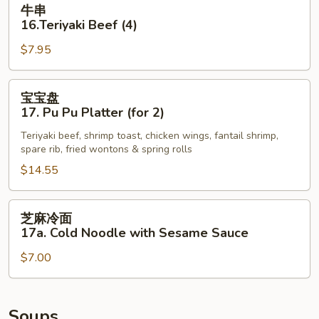
牛
牛串
串
16.Teriyaki Beef (4)
16.Teriyaki
$7.95
Beef
(4)
宝
宝宝盘
宝
17. Pu Pu Platter (for 2)
盘
Teriyaki beef, shrimp toast, chicken wings, fantail shrimp,
17.
spare rib, fried wontons & spring rolls
Pu
$14.55
Pu
Platter
(for
芝
芝麻冷面
2)
麻
17a. Cold Noodle with Sesame Sauce
冷
$7.00
面
17a.
Cold
Noodle
Soups