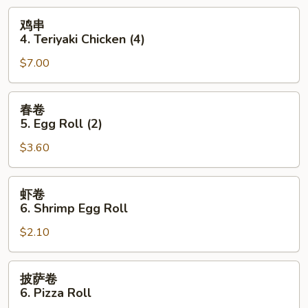
Fried
鸡
鸡串
Wonton
串
4. Teriyaki Chicken (4)
w.
4.
Sauce
$7.00
Teriyaki
(10)
Chicken
(4)
春
春卷
卷
5. Egg Roll (2)
5.
$3.60
Egg
Roll
(2)
虾
虾卷
卷
6. Shrimp Egg Roll
6.
$2.10
Shrimp
Egg
Roll
披
披萨卷
萨
6. Pizza Roll
卷