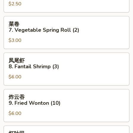
$2.50
6.
Pizza
Roll
菜
菜卷
卷
7. Vegetable Spring Roll (2)
7.
$3.00
Vegetable
Spring
Roll
凤
凤尾虾
(2)
尾
8. Fantail Shrimp (3)
虾
$6.00
8.
Fantail
Shrimp
炸
炸云吞
(3)
云
9. Fried Wonton (10)
吞
$6.00
9.
Fried
Wonton
虾