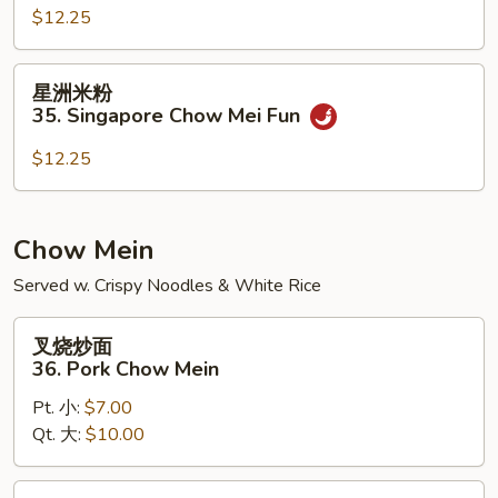
$12.25
粉
34.
House
星
星洲米粉
Special
洲
35. Singapore Chow Mei Fun
Mei
米
Fun
粉
$12.25
35.
Singapore
Chow
Chow Mein
Mei
Served w. Crispy Noodles & White Rice
Fun
叉
叉烧炒面
烧
36. Pork Chow Mein
炒
Pt. 小:
$7.00
面
Qt. 大:
$10.00
36.
Pork
Chow
鸡