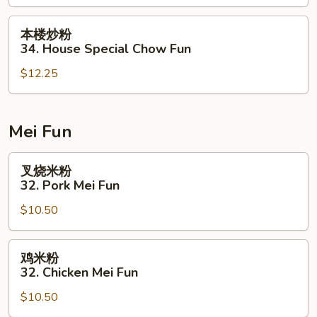
Shrimp
Chow
本
本楼炒粉
Fun
楼
34. House Special Chow Fun
炒
$12.25
粉
34.
House
Special
Mei Fun
Chow
Fun
叉
叉烧米粉
烧
32. Pork Mei Fun
米
$10.50
粉
32.
Pork
鸡
鸡米粉
Mei
米
32. Chicken Mei Fun
Fun
粉
$10.50
32.
Chicken