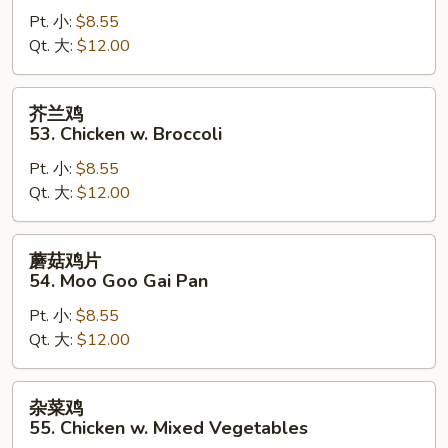
52.
Pt. 小:
$8.55
Curry
Qt. 大:
$12.00
Chicken
w.
芥
芥兰鸡
Onion
兰
53. Chicken w. Broccoli
鸡
Pt. 小:
$8.55
53.
Qt. 大:
$12.00
Chicken
w.
Broccoli
蘑
蘑菇鸡片
菇
54. Moo Goo Gai Pan
鸡
Pt. 小:
$8.55
片
Qt. 大:
$12.00
54.
Moo
Goo
杂
杂菜鸡
Gai
菜
55. Chicken w. Mixed Vegetables
Pan
鸡