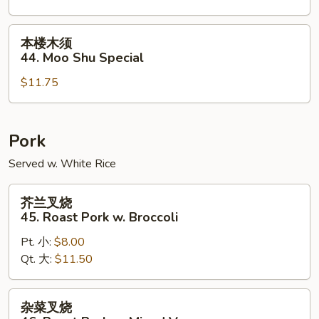
Moo
Shu
本
本楼木须
Shrimp
楼
44. Moo Shu Special
木
$11.75
须
44.
Moo
Shu
Pork
Special
Served w. White Rice
芥
芥兰叉烧
兰
45. Roast Pork w. Broccoli
叉
Pt. 小:
$8.00
烧
Qt. 大:
$11.50
45.
Roast
Pork
杂
杂菜叉烧
w.
菜