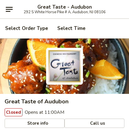
Great Taste - Audubon
292 S White Horse Pike # A, Audubon, NJ 08106
Select Order Type
Select Time
Great Taste of Audubon
Opens at 11:00AM
Closed
Store info
Call us