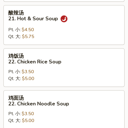
20.
Wonton
酸
酸辣汤
Egg
辣
21. Hot & Sour Soup
Drop
汤
Mixed
21.
Pt. 小:
$4.50
Soup
Hot
Qt. 大:
$5.75
&
Sour
鸡
鸡饭汤
Soup
饭
22. Chicken Rice Soup
汤
Pt. 小:
$3.50
22.
Qt. 大:
$5.00
Chicken
Rice
Soup
鸡
鸡面汤
面
22. Chicken Noodle Soup
汤
Pt. 小:
$3.50
22.
Qt. 大:
$5.00
Chicken