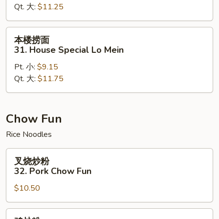
Qt. 大:
$11.25
Shrimp
Lo
Mein
本
本楼捞面
楼
31. House Special Lo Mein
捞
Pt. 小:
$9.15
面
Qt. 大:
$11.75
31.
House
Special
Lo
Chow Fun
Mein
Rice Noodles
叉
叉烧炒粉
烧
32. Pork Chow Fun
炒
$10.50
粉
32.
Pork
鸡