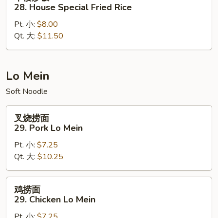
楼
28. House Special Fried Rice
炒
Pt. 小:
$8.00
饭
Qt. 大:
$11.50
28.
House
Special
Fried
Lo Mein
Rice
Soft Noodle
叉
叉烧捞面
烧
29. Pork Lo Mein
捞
Pt. 小:
$7.25
面
Qt. 大:
$10.25
29.
Pork
Lo
鸡
鸡捞面
Mein
捞
29. Chicken Lo Mein
面
Pt. 小:
$7.25
29.