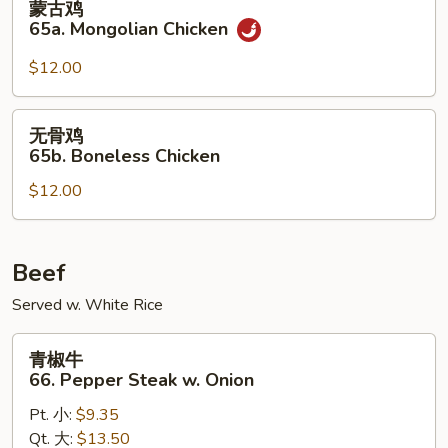
蒙古鸡
Eggplant
古
65a. Mongolian Chicken
鸡
65a.
$12.00
Mongolian
Chicken
无
无骨鸡
骨
65b. Boneless Chicken
鸡
$12.00
65b.
Boneless
Chicken
Beef
Served w. White Rice
青
青椒牛
椒
66. Pepper Steak w. Onion
牛
Pt. 小:
$9.35
66.
Qt. 大:
$13.50
Pepper