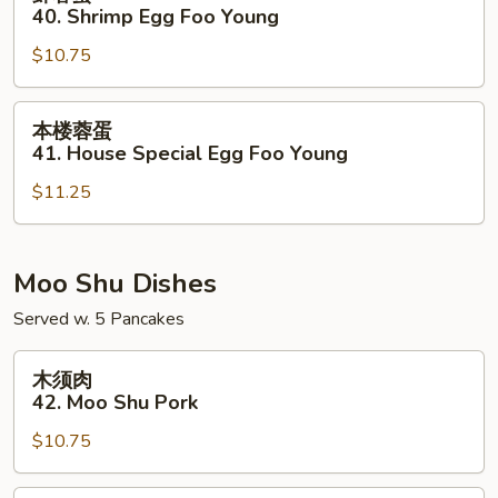
Foo
蓉
40. Shrimp Egg Foo Young
Young
蛋
$10.75
40.
Shrimp
Egg
本
本楼蓉蛋
Foo
楼
41. House Special Egg Foo Young
Young
蓉
$11.25
蛋
41.
House
Special
Moo Shu Dishes
Egg
Served w. 5 Pancakes
Foo
Young
木
木须肉
须
42. Moo Shu Pork
肉
$10.75
42.
Moo
Shu