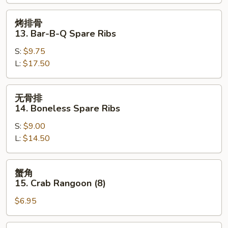
12.
Chinese
烤
烤排骨
Pizza
排
13. Bar-B-Q Spare Ribs
骨
S:
$9.75
13.
L:
$17.50
Bar-
B-
Q
无
无骨排
Spare
骨
14. Boneless Spare Ribs
Ribs
排
S:
$9.00
14.
L:
$14.50
Boneless
Spare
Ribs
蟹
蟹角
角
15. Crab Rangoon (8)
15.
$6.95
Crab
Rangoon
(8)