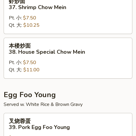
虾炒面
炒
37. Shrimp Chow Mein
面
Pt. 小:
$7.50
37.
Qt. 大:
$10.25
Shrimp
Chow
Mein
本
本楼炒面
楼
38. House Special Chow Mein
炒
Pt. 小:
$7.50
面
Qt. 大:
$11.00
38.
House
Special
Chow
Egg Foo Young
Mein
Served w. White Rice & Brown Gravy
叉
叉烧蓉蛋
烧
39. Pork Egg Foo Young
蓉