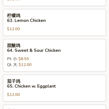
Szechuan
Chicken
柠
柠檬鸡
檬
63. Lemon Chicken
鸡
$12.00
63.
Lemon
Chicken
甜
甜酸鸡
酸
64. Sweet & Sour Chicken
鸡
Pt. 小:
$8.55
64.
Qt. 大:
$12.00
Sweet
&
Sour
茄
茄子鸡
Chicken
子
65. Chicken w. Eggplant
鸡
$12.00
65.
Chicken
w.
蒙