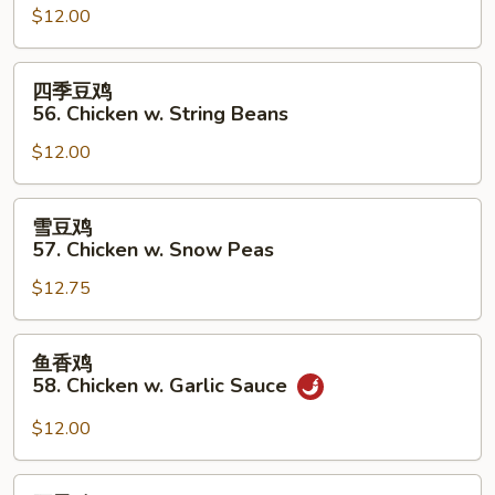
$12.00
55.
Chicken
w.
四
四季豆鸡
Mixed
季
56. Chicken w. String Beans
Vegetables
豆
$12.00
鸡
56.
Chicken
雪
雪豆鸡
w.
豆
57. Chicken w. Snow Peas
String
鸡
Beans
$12.75
57.
Chicken
w.
鱼
鱼香鸡
Snow
香
58. Chicken w. Garlic Sauce
Peas
鸡
58.
$12.00
Chicken
w.
腰