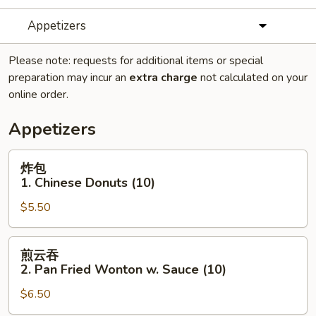
Appetizers
Please note: requests for additional items or special
preparation may incur an
extra charge
not calculated on your
online order.
Appetizers
炸
炸包
包
1. Chinese Donuts (10)
1.
$5.50
Chinese
Donuts
(10)
煎
煎云吞
云
2. Pan Fried Wonton w. Sauce (10)
吞
$6.50
2.
Pan