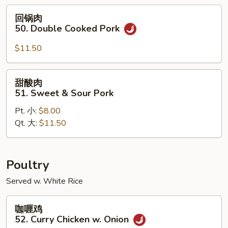
&
回
回锅肉
Spicy
锅
50. Double Cooked Pork
Pork
肉
50.
$11.50
Double
Cooked
甜
甜酸肉
Pork
酸
51. Sweet & Sour Pork
肉
Pt. 小:
$8.00
51.
Qt. 大:
$11.50
Sweet
&
Sour
Pork
Poultry
Served w. White Rice
咖
咖喱鸡
喱
52. Curry Chicken w. Onion
鸡