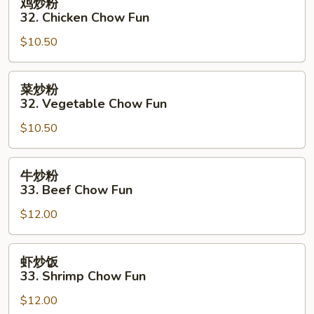
鸡炒粉
Chow
炒
32. Chicken Chow Fun
Fun
粉
$10.50
32.
Chicken
Chow
菜
菜炒粉
Fun
炒
32. Vegetable Chow Fun
粉
$10.50
32.
Vegetable
Chow
牛
牛炒粉
Fun
炒
33. Beef Chow Fun
粉
$12.00
33.
Beef
Chow
虾
虾炒饭
Fun
炒
33. Shrimp Chow Fun
饭
$12.00
33.