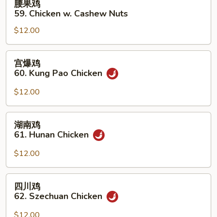
腰果鸡
Garlic
果
59. Chicken w. Cashew Nuts
Sauce
鸡
$12.00
59.
Chicken
w.
宫
宫爆鸡
Cashew
爆
60. Kung Pao Chicken
Nuts
鸡
60.
$12.00
Kung
Pao
湖
湖南鸡
Chicken
南
61. Hunan Chicken
鸡
61.
$12.00
Hunan
Chicken
四
四川鸡
川
62. Szechuan Chicken
鸡
62.
$12.00