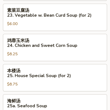
Noodle
Soup
素
素菜豆腐汤
菜
23. Vegetable w. Bean Curd Soup (for 2)
豆
$6.00
腐
汤
23.
鸡
鸡蓉玉米汤
Vegetable
蓉
24. Chicken and Sweet Corn Soup
w.
玉
Bean
$8.25
米
Curd
汤
Soup
24.
本
本楼汤
(for
Chicken
楼
25. House Special Soup (for 2)
2)
and
汤
Sweet
$8.75
25.
Corn
House
Soup
Special
海
海鲜汤
Soup
鲜
25a. Seafood Soup
(for
汤